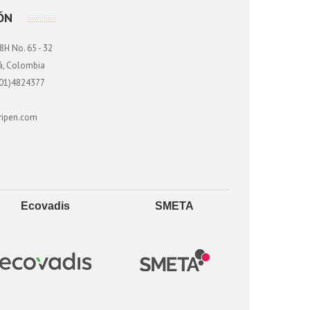
ÓN
8H No. 65 - 32
tá, Colombia
01)4824377
ripen.com
Ecovadis
SMETA