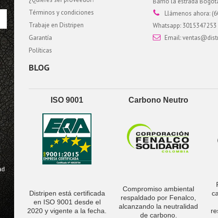
Barrio la estrada Bogo
Términos y condiciones
Llámenos ahora:
(6
Trabaje en Distripen
Whatsapp: 3015347253
Garantía
Email:
ventas@dist
Políticas
BLOG
ISO 9001
Carbono Neutro
ad
Compromiso ambiental
Distripen está certificada
c
respaldado por Fenalco,
en ISO 9001 desde el
alcanzando la neutralidad
2020 y vigente a la fecha.
re
de carbono.