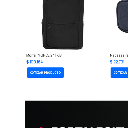
Morral "FORCE 2" | K13
Necessaire
$ 109.164
$ 22.731
COTIZAR PRODUCTO
COTIZAR