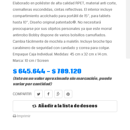
Elaborado en poliéster de alta calidad RPET, material anti corte,
cremalleras escondidas, cintas reflectivas. El interior incluye
compartimiento acolchado para portátil de 15”, para tablets
hasta 10”, Diseño original patentado®. No necesitará
preocuparse por sus objetos personales ya que este morral
antirrobo Bobby dispone de varios bolsillos camuflados.
Cambia fácilmente de mochila a maletín. Incluye broche tipo
carabinero de seguridad con candado y correa para colgar.
Empaque Caja Individual. Medidas: 45 cm x 32 cm x 14 cm.
Marca: 10 cm / Screen
$ 645.644 - $ 789.120
(Este es un valor aproximado sin marcación, puede
variar por cantidad)
COMPARTIR
Añadir a la lista de deseos
Imprimir