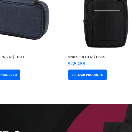
 "NIZA" | T693
Morral "RECTA" | C569
$ 85.466
 PRODUCTO
COTIZAR PRODUCTO