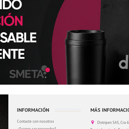
INFORMACIÓN
MÁS INFORMACI
Contacte con nosotros
Distripen SAS, Cra 6
¿Quieres ser proveedor?