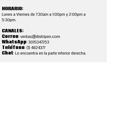
HORARIO:
Lunes a Viernes de 7:30am a 1:00pm y 2:00pm a
5:30pm.
CANALES:
Correo
: ventas@distripen.com
WhatsApp
: 3015347253
Teléfono
: (1) 4824377
Chat
: Lo encuentra en la parte inferior derecha.