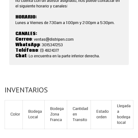
no cuenta con un asesor asignado, nos puede contactar en
el siguiente horario y canales:
HORARIO:
Lunes a Viernes de 7:30am a 1:00pm y 2:00pm a 5:30pm.
CANALES:
Correo
: ventas@distripen.com
WhatsApp
: 3015347253
Teléfono
: (1) 4824377
Chat
: Lo encuentra en la parte inferior derecha.
INVENTARIOS
Llegada
Bodega
Cantidad
Bodega
Estado
a
Color
Zona
en
Local
orden
bodega
Franca
Transito
local