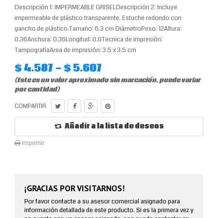
Descripción 1: IMPERMEABLE GRISELDescripción 2: Incluye
impermeable de plástico transparente. Estuche redondo con
gancho de plástico.Tamaño: 6.3 cm DiámetroPeso: 12Altura:
0.36Anchura: 0.36Longitud: 0.6Tecnica de impresión:
TampografíaArea de impresión: 3.5 x 3.5 cm
$ 4.587 - $ 5.607
(Este es un valor aproximado sin marcación, puede variar
por cantidad)
COMPARTIR
Añadir a la lista de deseos
Imprimir
¡GRACIAS POR VISITARNOS!
Por favor contacte a su asesor comercial asignado para
información detallada de este producto. Si es la primera vez y