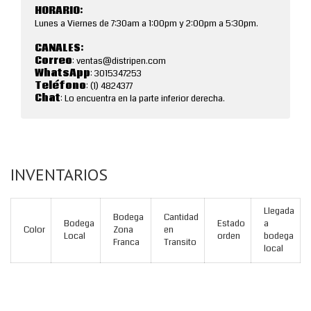
HORARIO:
Lunes a Viernes de 7:30am a 1:00pm y 2:00pm a 5:30pm.
CANALES:
Correo
: ventas@distripen.com
WhatsApp
: 3015347253
Teléfono
: (1) 4824377
Chat
: Lo encuentra en la parte inferior derecha.
INVENTARIOS
Llegada
Bodega
Cantidad
Bodega
Estado
a
Color
Zona
en
Local
orden
bodega
Franca
Transito
local