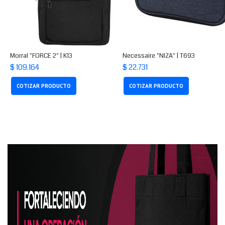
Morral "FORCE 2" | K13
Necessaire "NIZA" | T693
$ 109.164
$ 22.731
COTIZAR PRODUCTO
COTIZAR PRODUCTO