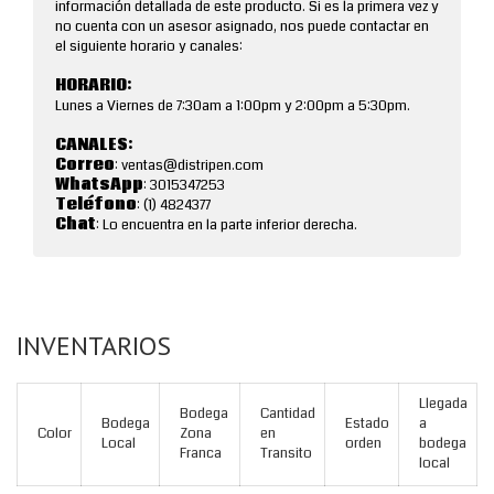
información detallada de este producto. Si es la primera vez y
no cuenta con un asesor asignado, nos puede contactar en
el siguiente horario y canales:
HORARIO:
Lunes a Viernes de 7:30am a 1:00pm y 2:00pm a 5:30pm.
CANALES:
Correo
: ventas@distripen.com
WhatsApp
: 3015347253
Teléfono
: (1) 4824377
Chat
: Lo encuentra en la parte inferior derecha.
INVENTARIOS
Llegada
Bodega
Cantidad
Bodega
Estado
a
Color
Zona
en
Local
orden
bodega
Franca
Transito
local