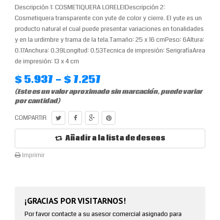
Descripción 1: COSMETIQUERA LORELEIDescripción 2:
Cosmetiquera transparente con yute de color y cierre. El yute es un
producto natural el cual puede presentar variaciones en tonalidades
y en la urdimbre y trama de la tela.Tamaño: 25 x 16 cmPeso: 6Altura:
0.17Anchura: 0.39Longitud: 0.53Tecnica de impresión: SerigrafíaArea
de impresión: 13 x 4 cm
$ 5.937 - $ 7.257
(Este es un valor aproximado sin marcación, puede variar
por cantidad)
COMPARTIR
Añadir a la lista de deseos
Imprimir
¡GRACIAS POR VISITARNOS!
Por favor contacte a su asesor comercial asignado para