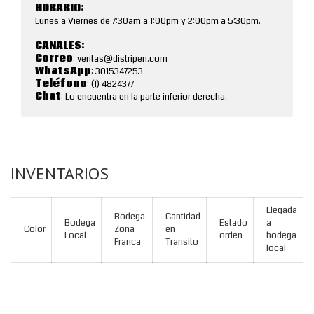
HORARIO:
Lunes a Viernes de 7:30am a 1:00pm y 2:00pm a 5:30pm.
CANALES:
Correo
: ventas@distripen.com
WhatsApp
: 3015347253
Teléfono
: (1) 4824377
Chat
: Lo encuentra en la parte inferior derecha.
INVENTARIOS
Llegada
Bodega
Cantidad
Bodega
Estado
a
Color
Zona
en
Local
orden
bodega
Franca
Transito
local