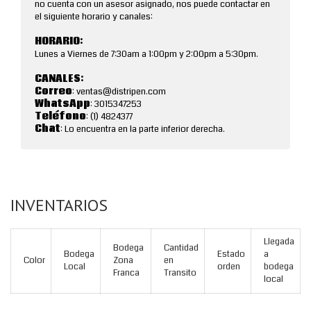
no cuenta con un asesor asignado, nos puede contactar en
el siguiente horario y canales:
HORARIO:
Lunes a Viernes de 7:30am a 1:00pm y 2:00pm a 5:30pm.
CANALES:
Correo
: ventas@distripen.com
WhatsApp
: 3015347253
Teléfono
: (1) 4824377
Chat
: Lo encuentra en la parte inferior derecha.
INVENTARIOS
Llegada
Bodega
Cantidad
Bodega
Estado
a
Color
Zona
en
Local
orden
bodega
Franca
Transito
local