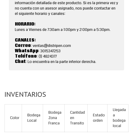
información detallada de este producto. Si es la primera vez y
no cuenta con un asesor asignado, nos puede contactar en
el siguiente horario y canales:
HORARIO:
Lunes a Viernes de 7:30am a 1:00pm y 2:00pm a 5:30pm.
CANALES:
Correo
: ventas@distripen.com
WhatsApp
: 3015347253
Teléfono
: (1) 4824377
Chat
: Lo encuentra en la parte inferior derecha.
INVENTARIOS
Llegada
Bodega
Cantidad
Bodega
Estado
a
Color
Zona
en
Local
orden
bodega
Franca
Transito
local