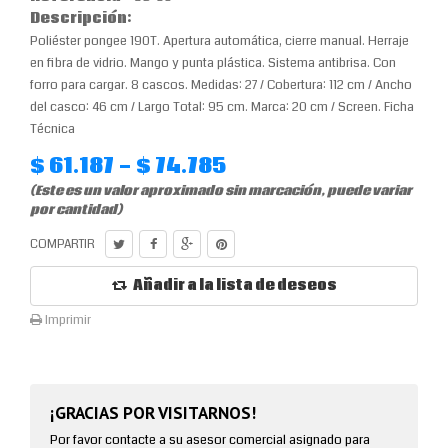
Descripción:
Poliéster pongee 190T. Apertura automática, cierre manual. Herraje
en fibra de vidrio. Mango y punta plástica. Sistema antibrisa. Con
forro para cargar. 8 cascos. Medidas: 27 / Cobertura: 112 cm / Ancho
del casco: 46 cm / Largo Total: 95 cm. Marca: 20 cm / Screen. Ficha
Técnica
$ 61.187 - $ 74.785
(Este es un valor aproximado sin marcación, puede variar
por cantidad)
COMPARTIR
Añadir a la lista de deseos
Imprimir
¡GRACIAS POR VISITARNOS!
Por favor contacte a su asesor comercial asignado para