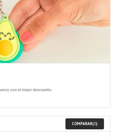
averos con el mejor descuento.
COMPARAR(
0
)