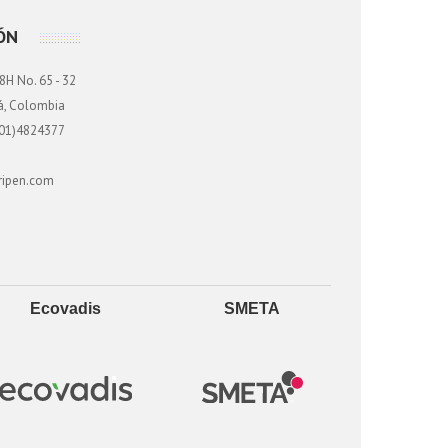
ÓN
8H No. 65 - 32
tá, Colombia
01)4824377
ripen.com
Ecovadis
SMETA