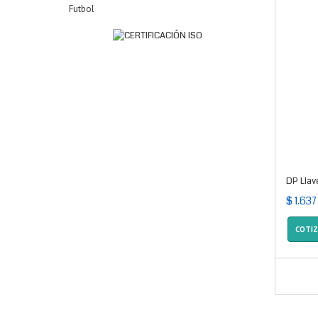
Futbol
DP Llav
$ 1.637
COTI