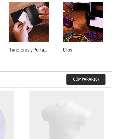
Tarjeteros y Porta...
Clips
Productos 
COMPARAR(
0
)