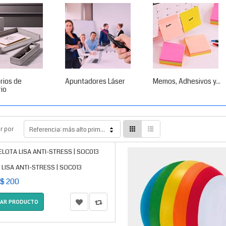
rios de
Apuntadores Láser
Memos, Adhesivos y...
rio
r por
Referencia: más alto primero
 LISA ANTI-STRESS | SOC013
 $ 200
ZAR PRODUCTO