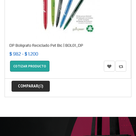
DP Boligrafo Reciclado Pet Bic | BOL01_DP
$ 982 - $ 1.200
COTIZAR PRODUCTO
COMPARAR(
0
)