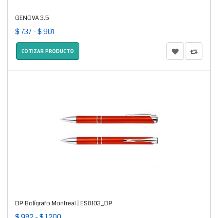
GENOVA 3.5
$ 737 - $ 901
COTIZAR PRODUCTO
DP Bolígrafo Montreal | ES0103_DP
$ 982 - $ 1.200