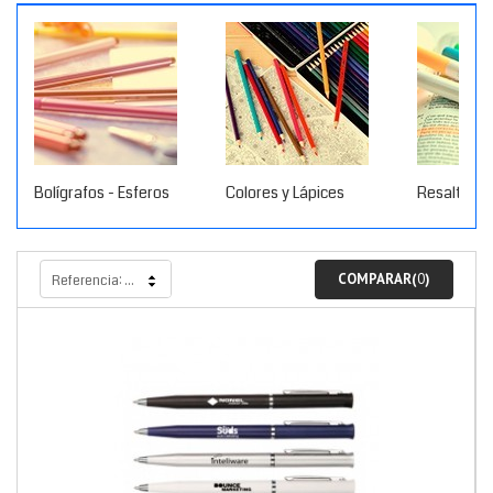
Bolígrafos - Esferos
Colores y Lápices
Resaltado
COMPARAR(
0
)
Referencia: más alto primero