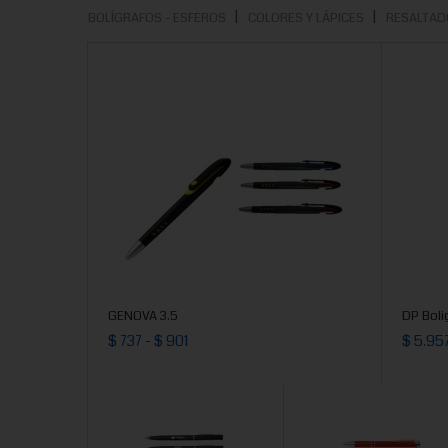
BOLÍGRAFOS - ESFEROS
COLORES Y LÁPICES
RESALTAD
GENOVA 3.5
DP Boli
$ 737 - $ 901
$ 5.957