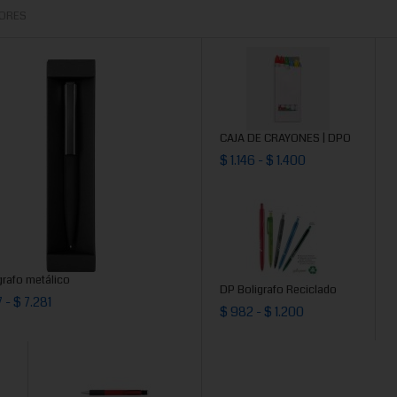
ORES
CAJA DE CRAYONES | DPO
$ 1.146 - $ 1.400
grafo metálico
DP Boligrafo Reciclado
 - $ 7.281
$ 982 - $ 1.200