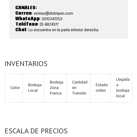
CANALES:
Correo
: ventas@distripen.com
WhatsApp
: 3015347253
Teléfono
: (1) 4824377
Chat
: Lo encuentra en la parte inferior derecha.
INVENTARIOS
Llegada
Bodega
Cantidad
Bodega
Estado
a
Color
Zona
en
Local
orden
bodega
Franca
Transito
local
ESCALA DE PRECIOS