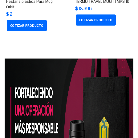
Pestaña plastica Para Mug
TERMO TRAVEL MUG | TMPS 16
Orbit...
$ 18.396
$ 2
COTIZAR PRODUCTO
COTIZAR PRODUCTO