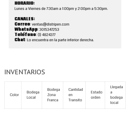
HORARIO:
Lunes a Viernes de 7:30am a 1:00pm y 2:00pm a 5:30pm.
CANALES:
Correo
: ventas@distripen.com
WhatsApp
: 3015347253
Teléfono
: (1) 4824377
Chat
: Lo encuentra en la parte inferior derecha.
INVENTARIOS
Llegada
Bodega
Cantidad
Bodega
Estado
a
Color
Zona
en
Local
orden
bodega
Franca
Transito
local