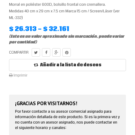
Morral en poliéster 600D, bolsillo frontal con cremallera.
Medidas:40 cm x 29 cm x 7.5 cm Marca:15 cm / Screen/Láser (ver
ML-332)
$ 26.313 - $ 32.161
(Este es un valor aproximado sin marcación, puede variar
por cantidad)
COMPARTIR
Añadir a la lista de deseos
Imprimir
¡GRACIAS POR VISITARNOS!
Por favor contacte a su asesor comercial asignado para
información detallada de este producto. Si es la primera vez y
no cuenta con un asesor asignado, nos puede contactar en
el siguiente horario y canales: