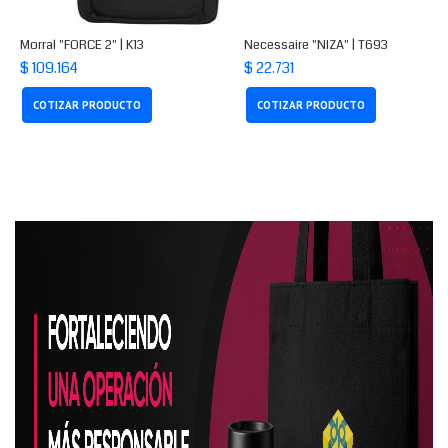
Morral "FORCE 2" | K13
Necessaire "NIZA" | T693
$ 109.164
$ 22.731
COTIZAR PRODUCTO
COTIZAR PRODUCTO