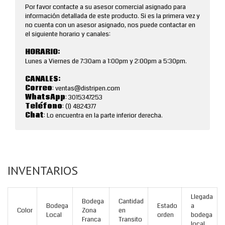
Por favor contacte a su asesor comercial asignado para
información detallada de este producto. Si es la primera vez y
no cuenta con un asesor asignado, nos puede contactar en
el siguiente horario y canales:
HORARIO:
Lunes a Viernes de 7:30am a 1:00pm y 2:00pm a 5:30pm.
CANALES:
Correo
: ventas@distripen.com
WhatsApp
: 3015347253
Teléfono
: (1) 4824377
Chat
: Lo encuentra en la parte inferior derecha.
INVENTARIOS
Llegada
Bodega
Cantidad
Bodega
Estado
a
Color
Zona
en
Local
orden
bodega
Franca
Transito
local