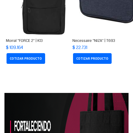
Morral "FORCE 2" | K13
Necessaire "NIZA" | T693
$ 109.164
$ 22.731
COTIZAR PRODUCTO
COTIZAR PRODUCTO