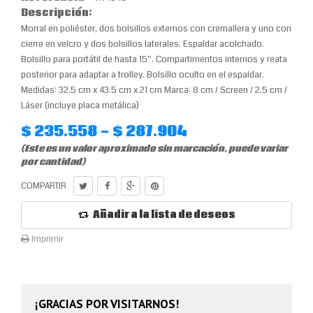
Descripción:
Morral en poliéster, dos bolsillos externos con cremallera y uno con
cierre en velcro y dos bolsillos laterales. Espaldar acolchado.
Bolsillo para portátil de hasta 15”. Compartimentos internos y reata
posterior para adaptar a trolley. Bolsillo oculto en el espaldar.
Medidas: 32.5 cm x 43.5 cm x 21 cm Marca: 8 cm / Screen / 2.5 cm /
Láser (incluye placa metálica)
$ 235.558 - $ 287.904
(Este es un valor aproximado sin marcación, puede variar
por cantidad)
COMPARTIR
Añadir a la lista de deseos
Imprimir
¡GRACIAS POR VISITARNOS!