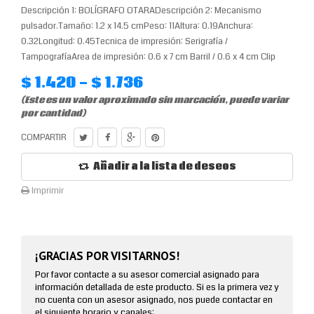
Descripción 1: BOLÍGRAFO OTARADescripción 2: Mecanismo
pulsador.Tamaño: 1.2 x 14.5 cmPeso: 11Altura: 0.19Anchura:
0.32Longitud: 0.45Tecnica de impresión: Serigrafía /
TampografíaArea de impresión: 0.6 x 7 cm Barril / 0.6 x 4 cm Clip
$ 1.420 - $ 1.736
(Este es un valor aproximado sin marcación, puede variar
por cantidad)
COMPARTIR
Añadir a la lista de deseos
Imprimir
¡GRACIAS POR VISITARNOS!
Por favor contacte a su asesor comercial asignado para
información detallada de este producto. Si es la primera vez y
no cuenta con un asesor asignado, nos puede contactar en
el siguiente horario y canales: