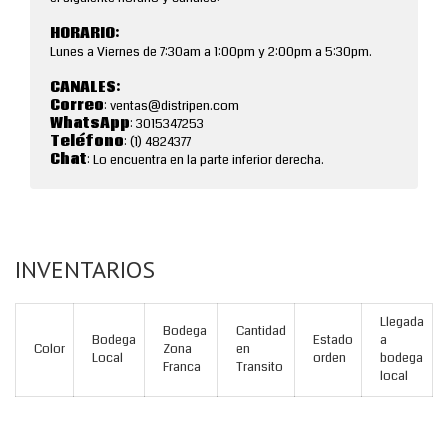
HORARIO:
Lunes a Viernes de 7:30am a 1:00pm y 2:00pm a 5:30pm.
CANALES:
Correo
: ventas@distripen.com
WhatsApp
: 3015347253
Teléfono
: (1) 4824377
Chat
: Lo encuentra en la parte inferior derecha.
INVENTARIOS
Llegada
Bodega
Cantidad
Bodega
Estado
a
Color
Zona
en
Local
orden
bodega
Franca
Transito
local