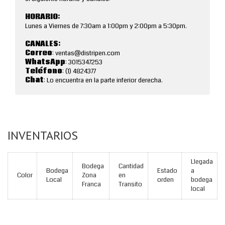
HORARIO:
Lunes a Viernes de 7:30am a 1:00pm y 2:00pm a 5:30pm.
CANALES:
Correo
: ventas@distripen.com
WhatsApp
: 3015347253
Teléfono
: (1) 4824377
Chat
: Lo encuentra en la parte inferior derecha.
INVENTARIOS
Llegada
Bodega
Cantidad
Bodega
Estado
a
Color
Zona
en
Local
orden
bodega
Franca
Transito
local