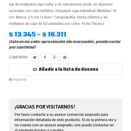
Set de bolígrafos tipo roller y de mecanismo push, en aluminio
reciclado con clip metálico. Empaque caja individual. Medidas: 14
cm. Marca: 3.5 cm / Láser / Tampografía. Venta mínima y en
múltiplos de caja de 50 unidades por color. Ficha Técnica
$ 13.345 - $ 16.311
(Este es un valor aproximado sin marcación, puede variar
por cantidad)
COMPARTIR
Añadir a la lista de deseos
Imprimir
¡GRACIAS POR VISITARNOS!
Por favor contacte a su asesor comercial asignado para
información detallada de este producto. Si es la primera vez y
no cuenta con un asesor asignado, nos puede contactar en
el siguiente horario y canales: