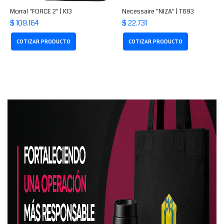
Morral "FORCE 2" | K13
Necessaire "NIZA" | T693
$ 109.164
$ 22.731
COTIZAR PRODUCTO
COTIZAR PRODUCTO