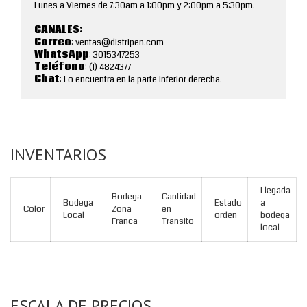
Lunes a Viernes de 7:30am a 1:00pm y 2:00pm a 5:30pm.
CANALES:
Correo
: ventas@distripen.com
WhatsApp
: 3015347253
Teléfono
: (1) 4824377
Chat
: Lo encuentra en la parte inferior derecha.
INVENTARIOS
Llegada
Bodega
Cantidad
Bodega
Estado
a
Color
Zona
en
Local
orden
bodega
Franca
Transito
local
ESCALA DE PRECIOS