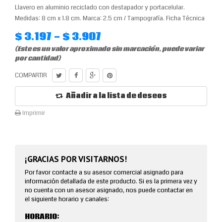
Llavero en aluminio reciclado con destapador y portacelular.
Medidas: 8 cm x 1.8 cm. Marca: 2.5 cm / Tampografía. Ficha Técnica
$ 3.197 - $ 3.907
(Este es un valor aproximado sin marcación, puede variar
por cantidad)
COMPARTIR
Añadir a la lista de deseos
Imprimir
¡GRACIAS POR VISITARNOS!
Por favor contacte a su asesor comercial asignado para
información detallada de este producto. Si es la primera vez y
no cuenta con un asesor asignado, nos puede contactar en
el siguiente horario y canales:
HORARIO: