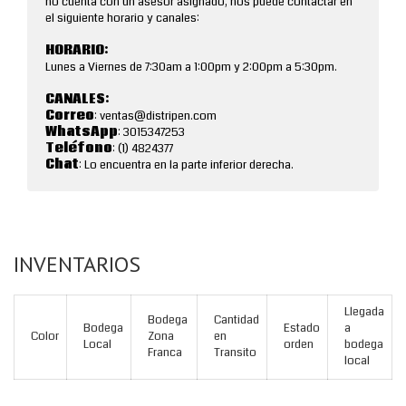
no cuenta con un asesor asignado, nos puede contactar en
el siguiente horario y canales:
HORARIO:
Lunes a Viernes de 7:30am a 1:00pm y 2:00pm a 5:30pm.
CANALES:
Correo
: ventas@distripen.com
WhatsApp
: 3015347253
Teléfono
: (1) 4824377
Chat
: Lo encuentra en la parte inferior derecha.
INVENTARIOS
Llegada
Bodega
Cantidad
Bodega
Estado
a
Color
Zona
en
Local
orden
bodega
Franca
Transito
local