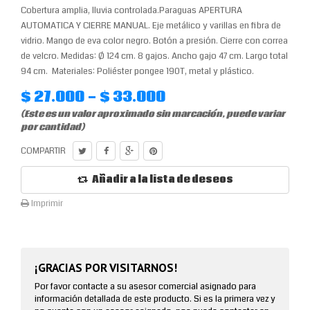
Cobertura amplia, lluvia controlada.Paraguas APERTURA
AUTOMATICA Y CIERRE MANUAL. Eje metálico y varillas en fibra de
vidrio. Mango de eva color negro. Botón a presión. Cierre con correa
de velcro. Medidas: Ø 124 cm. 8 gajos. Ancho gajo 47 cm. Largo total
94 cm. Materiales: Poliéster pongee 190T, metal y plástico.
$ 27.000 - $ 33.000
(Este es un valor aproximado sin marcación, puede variar
por cantidad)
COMPARTIR
Añadir a la lista de deseos
Imprimir
¡GRACIAS POR VISITARNOS!
Por favor contacte a su asesor comercial asignado para
información detallada de este producto. Si es la primera vez y