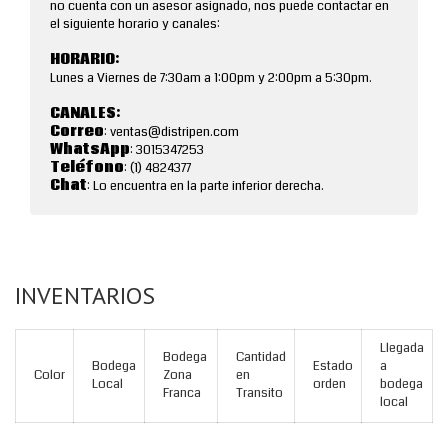
no cuenta con un asesor asignado, nos puede contactar en
el siguiente horario y canales:
HORARIO:
Lunes a Viernes de 7:30am a 1:00pm y 2:00pm a 5:30pm.
CANALES:
Correo
: ventas@distripen.com
WhatsApp
: 3015347253
Teléfono
: (1) 4824377
Chat
: Lo encuentra en la parte inferior derecha.
INVENTARIOS
Llegada
Bodega
Cantidad
Bodega
Estado
a
Color
Zona
en
Local
orden
bodega
Franca
Transito
local