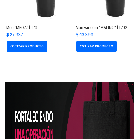
Mug "MEGA" | T701
Mug vacuum "MAGNO" | T702
$ 27.637
$ 43.390
COTIZAR PRODUCTO
COTIZAR PRODUCTO