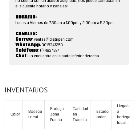
no cuenta con un asesor asignado, nos puede contactar en
el siguiente horario y canales:
HORARIO:
Lunes a Viernes de 7:30am a 1:00pm y 2:00pm a 5:30pm.
CANALES:
Correo
: ventas@distripen.com
WhatsApp
: 3015347253
Teléfono
: (1) 4824377
Chat
: Lo encuentra en la parte inferior derecha.
INVENTARIOS
Llegada
Bodega
Cantidad
Bodega
Estado
a
Color
Zona
en
Local
orden
bodega
Franca
Transito
local